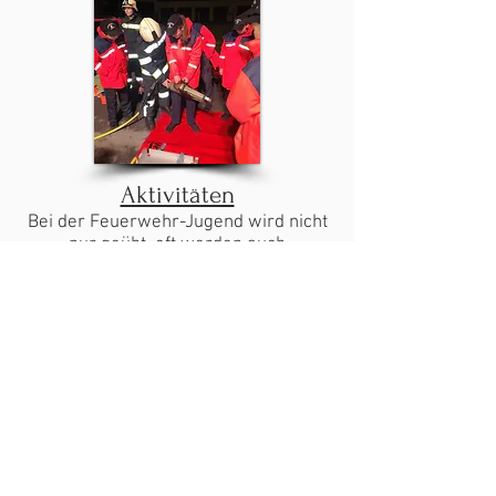
Aktivitäten
Bei der Feuerwehr-Jugend wird nicht
nur geübt, oft werden auch
Feuerwehr externe Ausflüge gemacht.
Beispielsweiße wird in den heißen
Sommertagen oft das Schwimmbad
aufgesucht und im Winter geht es ab
auf die Piste. Auch Kletter- und
Wandertage finden bei der
Feuerwehr-Jugend häufig statt. Hier
ist für jeden etwas dabei!