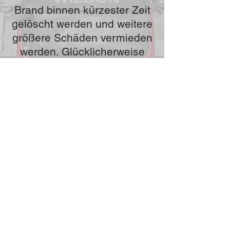
Brand binnen kürzester Zeit
gelöscht werden und weitere
größere Schäden vermieden
werden. Glücklicherweise
wurde niemand verletzt und
die Feuerwehr Wildon konnte
nach einer Stunde wieder
einrücken.
Im Einsatz stand die
Feuerwehr Wildon mit 15
Einsatzkräften und zwei
Fahrzeugen, die Feuerwehr
Neudorf ob Wildon, das Rote
Kreuz mit Notarzt sowie die
Polizei Wildon.