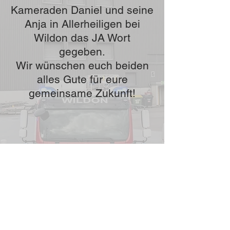
Kameraden Daniel und seine
Anja in Allerheiligen bei
Wildon das JA Wort
gegeben.
Wir wünschen euch beiden
alles Gute für eure
gemeinsame Zukunft!