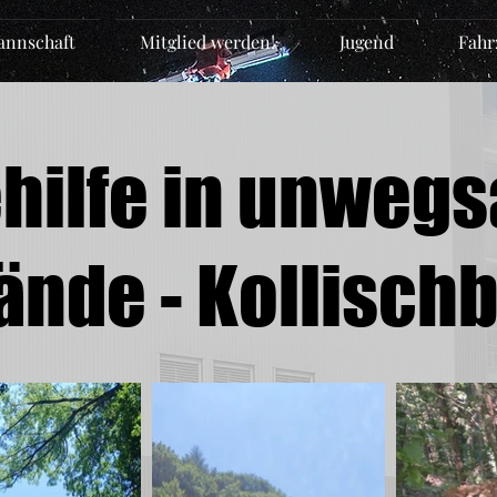
nnschaft
Mitglied werden!
Jugend
Fahr
hilfe in unweg
ände - Kollisch