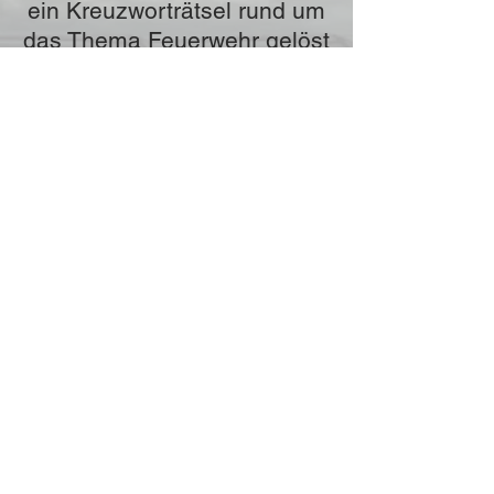
ein Kreuzworträtsel rund um
das Thema Feuerwehr gelöst
werden. Wurde dieses
gelöst, musste eine mit
Leinen befestigte Dose so
bewegt werden, dass vier
Becher mit Wasser gefüllt
werden konnten.
Station 5: Bei der letzten
Aufgabe hieß es noch einmal
tief durchatmen, denn es war
Fingerspitzengefühl gefragt.
Mit dem hydraulischen
Rettungsgerät (Schere &
Spreizer), das mit bis zu 700
bar betrieben wird, musste