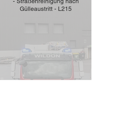
- Straßenreinigung nach
Gülleaustritt - L215