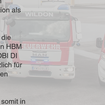
n
ion als
 die
von HBM
OBI DI
ich für
ten
somit in