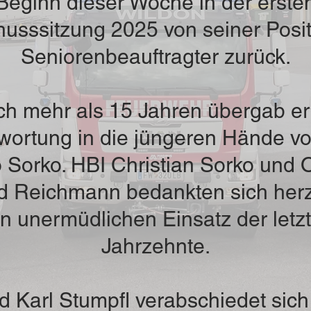
Beginn dieser Woche in der erste
usssitzung 2025 von seiner Posit
Seniorenbeauftragter zurück.
h mehr als 15 Jahren übergab er
wortung in die jüngeren Hände 
 Sorko. HBI Christian Sorko und 
d Reichmann bedankten sich herzl
n unermüdlichen Einsatz der letz
Jahrzehnte.
 Karl Stumpfl verabschiedet sich 