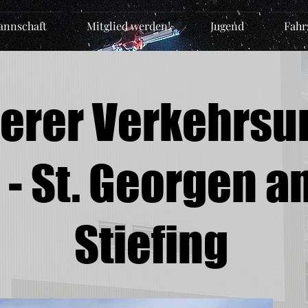
nnschaft
Mitglied werden!
Jugend
Fahr
rer Verkehrsunf
 - St. Georgen a
Stiefing