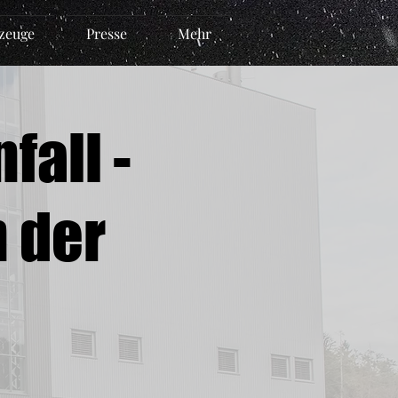
zeuge
Presse
Mehr
all -
n der