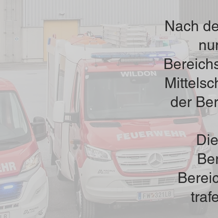
Nach de
nu
Bereichs
Mittelsc
der Ber
Die
Be
Berei
traf