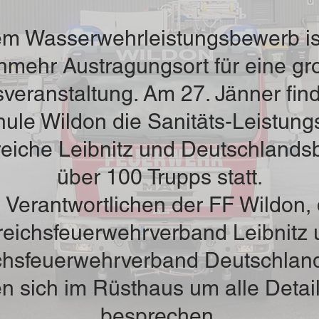
m Wasserwehrleistungsbewerb is
nmehr Austragungsort für eine gr
veranstaltung. Am 27. Jänner find
hule Wildon die Sanitäts-Leistun
eiche Leibnitz und Deutschlands
über 100 Trupps statt.
 Verantwortlichen der FF Wildon,
reichsfeuerwehrverband Leibnitz 
chsfeuerwehrverband Deutschlan
en sich im Rüsthaus um alle Detai
besprechen.