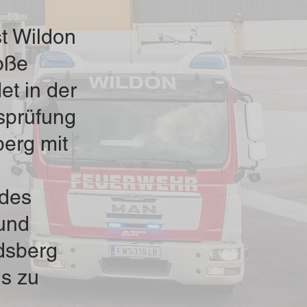
t Wildon
oße
et in der
gsprüfung
berg mit
 des
und
dsberg
ls zu