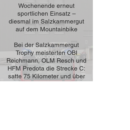
Wochenende erneut
sportlichen Einsatz –
diesmal im Salzkammergut
auf dem Mountainbike
Bei der Salzkammergut
Trophy meisterten OBI
Reichmann, OLM Resch und
HFM Predota die Strecke C:
satte 75 Kilometer und über
2.100 Höhenmeter!
In der Feuerwehr-
Gruppenwertung fuhren sie
auf einen starken 3. Platz.