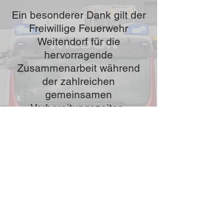
Ein besonderer Dank gilt der
Freiwillige Feuerwehr
Weitendorf für die
hervorragende
Zusammenarbeit während
der zahlreichen
gemeinsamen
Vorbereitungszeiten.
🥉Wissentestspiel Bronze:
Florian Preinfalk
Kimberly Götz
🥈Wissentestspiel Silber:
Finn Hauser
🥉Wissenstest Bronze:
Nico Engl