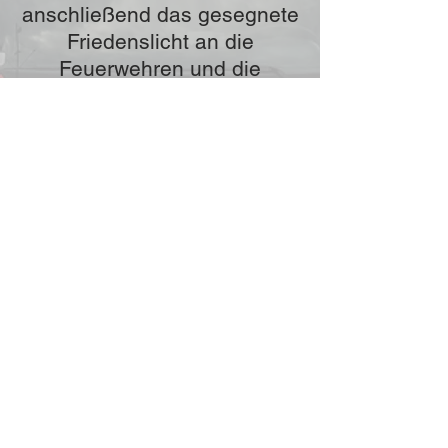
anschließend das gesegnete
Friedenslicht an die
Feuerwehren und die
Zivilbevölkerung aus. Der
Veranstaltung wohnten
neben zahlreichen Bürgern
aus Wildon auch
hochrangige Vertreter der
Feuerwehr sowie der
örtlichen Politik bei.
Am 24. Dezember von 9 Uhr
bis 12 Uhr erfolgte die
weitere Ausgabe direkt beim
Rüsthaus Wildon, wo wir
zahlreiche Bewohner und
Bewohnerinnen begrüßen