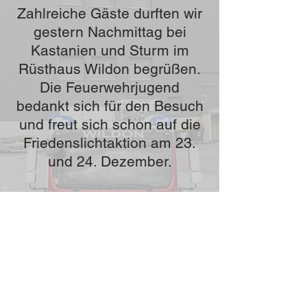
Zahlreiche Gäste durften wir
gestern Nachmittag bei
Kastanien und Sturm im
Rüsthaus Wildon begrüßen.
Die Feuerwehrjugend
bedankt sich für den Besuch
und freut sich schon auf die
Friedenslichtaktion am 23.
und 24. Dezember.