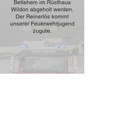
Betlehem im Rüsthaus
Wildon abgeholt werden.
Der Reinerlös kommt
unserer Feuerwehrjugend
zugute.