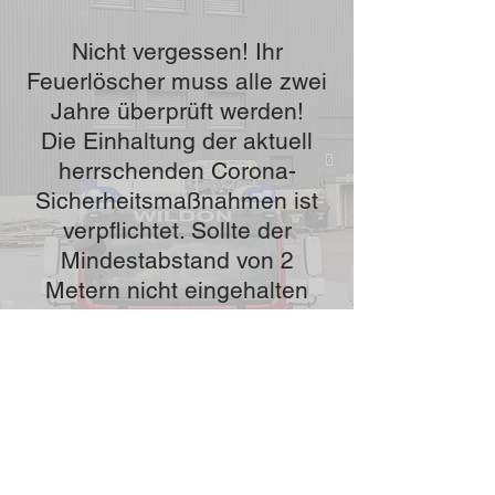
Nicht vergessen! Ihr
Feuerlöscher muss alle zwei
Jahre überprüft werden!
Die Einhaltung der aktuell
herrschenden Corona-
Sicherheitsmaßnahmen ist
verpflichtet. Sollte der
Mindestabstand von 2
Metern nicht eingehalten
werden können, ist eine
FFP2 Maske zu tragen.