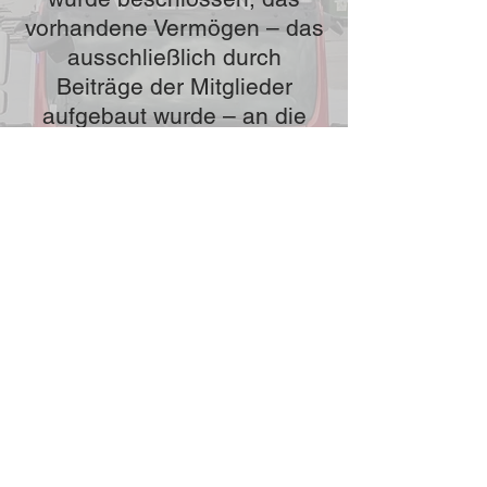
vorhandene Vermögen – das
ausschließlich durch
Beiträge der Mitglieder
aufgebaut wurde – an die
Feuerwehr Wildon zu
spenden.
HBI Christian Sorko durfte
die großzügige Spende von
Franz Kickmaier und Gerald
Predl entgegennehmen.
Die Feuerwehr Wildon
bedankt sich herzlich für die
großzügige Spende, die für
den Ankauf von
Feuerwehrgeräten sowie
Schutzausrüstung verwendet