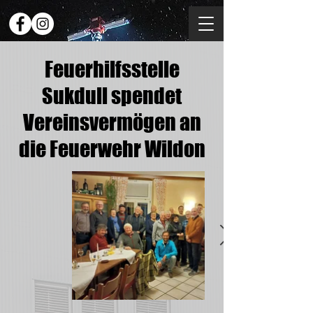
Feuerhilfsstelle
Sukdull spendet
Vereinsvermögen an
die Feuerwehr Wildon