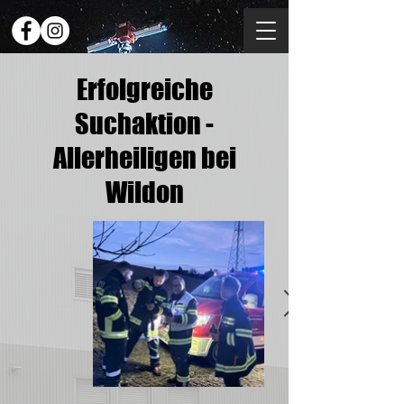
Erfolgreiche
Suchaktion -
Allerheiligen bei
Wildon