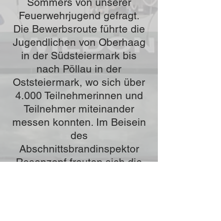
Sommers von unserer
Feuerwehrjugend gefragt.
Die Bewerbsroute führte die
Jugendlichen von Oberhaag
in der Südsteiermark bis
nach Pöllau in der
Oststeiermark, wo sich über
4.000 Teilnehmerinnen und
Teilnehmer miteinander
messen konnten. Im Beisein
des
Abschnittsbrandinspektor
Rosenzopf freuten sich die
Junflorianis über ihre
Leistungsabzeichen.
Den feierlichen Abschluss