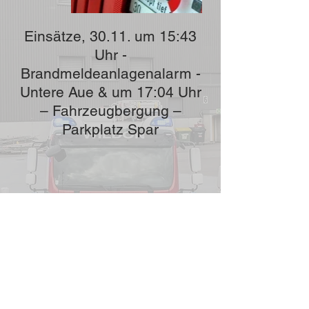
Einsätze, 30.11. um 15:43
Uhr -
Brandmeldeanlagenalarm -
Untere Aue & um 17:04 Uhr
– Fahrzeugbergung –
Parkplatz Spar