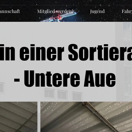
nnschaft
Mitglied werden!
Jugend
Fahr
in einer Sortie
- Untere Aue