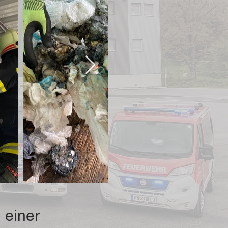
Aus
der
Galerie
 einer