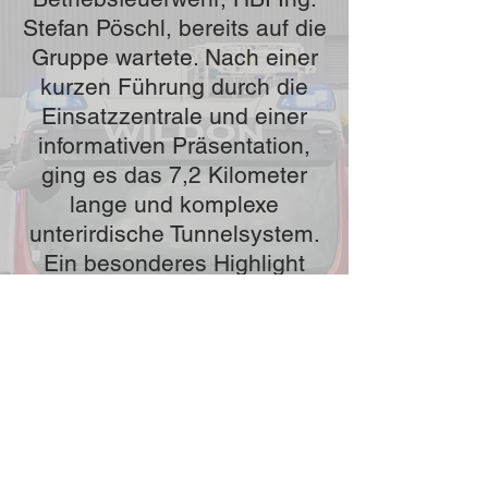
Stefan Pöschl, bereits auf die
Gruppe wartete. Nach einer
kurzen Führung durch die
Einsatzzentrale und einer
informativen Präsentation,
ging es das 7,2 Kilometer
lange und komplexe
unterirdische Tunnelsystem.
Ein besonderes Highlight
stellte die Besichtigung des
Hubschrauberlandeplatzes
auf dem neu errichteten
Chirurgieturm dar. Der
moderne Landeplatz, der
rund um die Uhr von einer
Leitstelle überwacht wird,