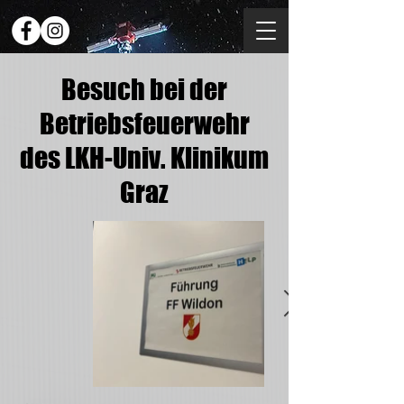
Besuch bei der
Betriebsfeuerwehr
des LKH-Univ. Klinikum
Graz