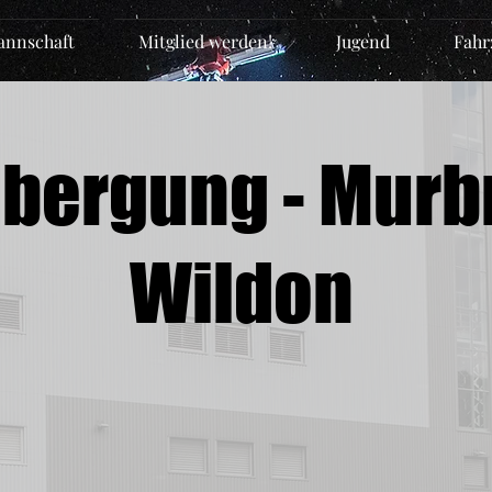
nnschaft
Mitglied werden!
Jugend
Fahr
bergung - Murb
Wildon