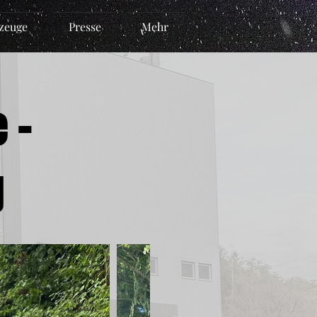
zeuge
Presse
Mehr
 -
g