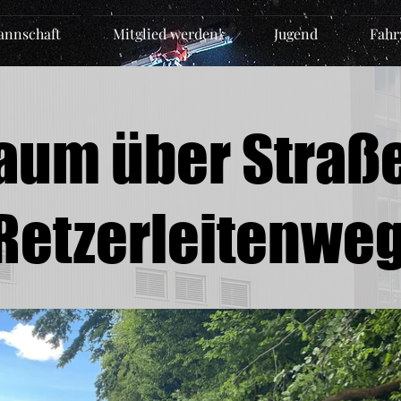
nnschaft
Mitglied werden!
Jugend
Fahr
aum über Straße
Retzerleitenwe