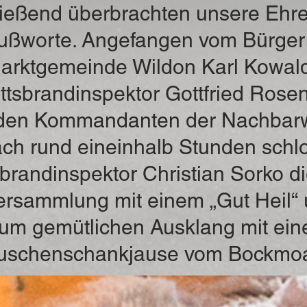
ießend überbrachten unsere Ehr
rußworte. Angefangen vom Bürger
arktgemeinde Wildon Karl Kowal
ttsbrandinspektor Gottfried Rosen
 den Kommandanten der Nachbar
ch rund eineinhalb Stunden schl
brandinspektor Christian Sorko di
rsammlung mit einem „Gut Heil“ 
um gemütlichen Ausklang mit ein
uschenschankjause vom Bockmoa