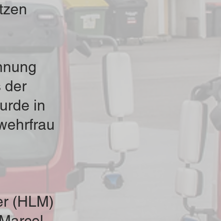
ätzen
nnung
 der
urde in
wehrfrau
er (HLM)
 Marcel