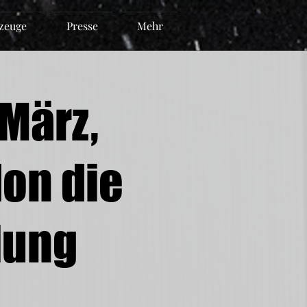
zeuge
Presse
Mehr
März,
on die
lung