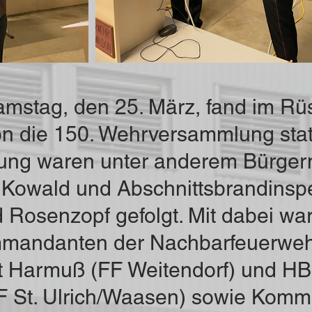
mstag, den 25. März, fand im Rü
n die 150. Wehrversammlung stat
ung waren unter anderem Bürger
 Kowald und Abschnittsbrandinsp
d Rosenzopf gefolgt. Mit dabei w
mmandanten der Nachbarfeuerweh
t Harmuß (FF Weitendorf) und HB
F St. Ulrich/Waasen) sowie Kom