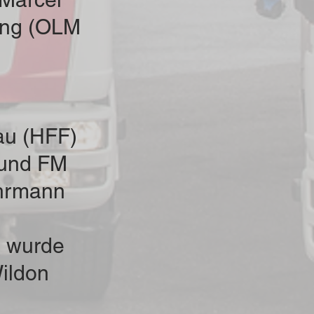
ung (OLM
au (HFF)
 und FM
hrmann
 wurde
ildon