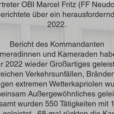
rtreter OBI Marcel Fritz (FF Neudo
erichtete über ein herausfordern
2022.
Bericht des Kommandanten
ameradinnen und Kameraden hab
r 2022 wieder Großartiges geleist
reichen Verkehrsunfällen, Brände
igen extremen Wetterkapriolen w
einsam Außergewöhnliches geleis
samt wurden 550 Tätigkeiten mit 
 geleistet. „68-mal rückten die K