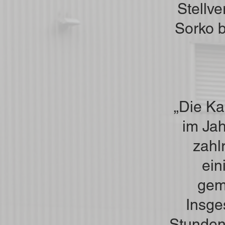
Stellve
Sorko b
„Die K
im Jah
zahl
ein
gem
Insge
Stunden