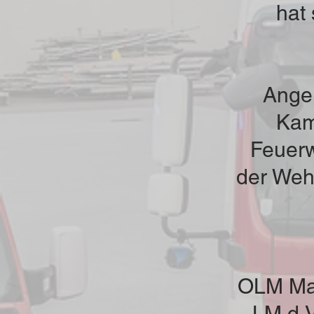
hat 
Ange
Kam
Feuerw
der Weh
OLM Mar
LM d.V