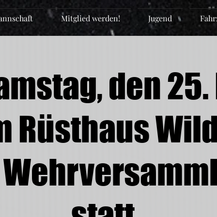
nnschaft
Mitglied werden!
Jugend
Fahr
mstag, den 25. 
m Rüsthaus Wild
. Wehrversamm
statt.