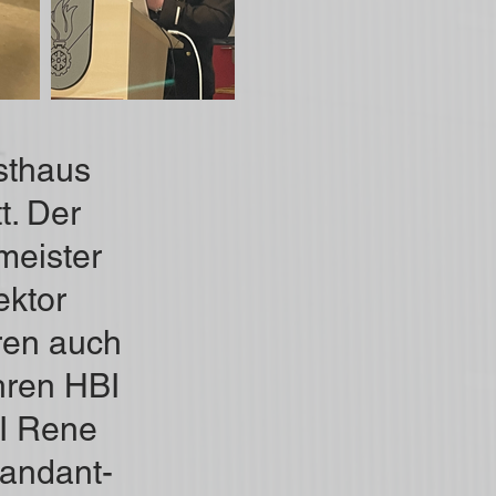
sthaus
t. Der
meister
ektor
aren auch
ren HBI
I Rene
mandant-