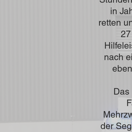
in Ja
retten u
27
Hilfel
nach e
eben
Das 
F
Mehrzw
der Segn