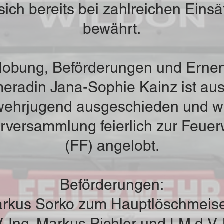
sich bereits bei zahlreichen Eins
bewährt.
lobung, Beförderungen und Erne
eradin Jana-Sophie Kainz ist aus
ehrjugend ausgeschieden und w
rversammlung feierlich zur Feuer
(FF) angelobt.
Beförderungen:
kus Sorko zum Hauptlöschmeis
. Ing. Markus Pichler und LM d.V.