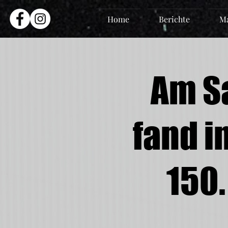
Home
Berichte
Ma
Am Sa
fand i
150