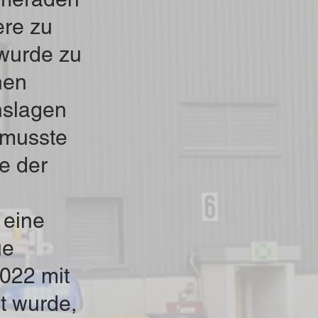
ere zu
 wurde zu
hen
nslagen
 musste
e der
 eine
ue
022 mit
lt wurde,