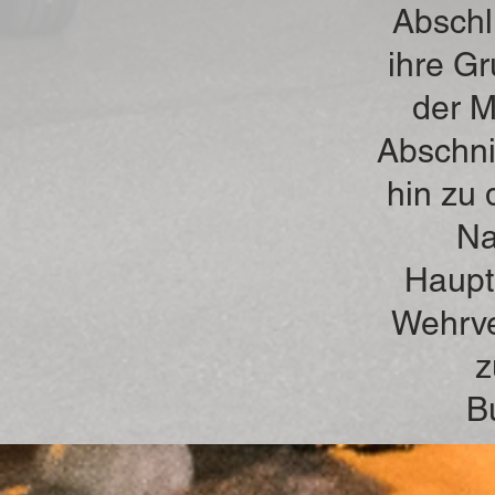
Abschl
ihre G
der M
Abschni
hin zu
Na
Haupt
Wehrve
z
B