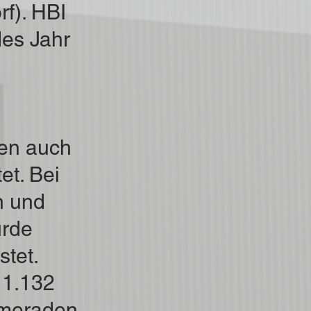
rf). HBI
des Jahr
en auch
et. Bei
n und
urde
tet.
11.132
ameraden