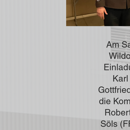
Am Sa
Wildo
Einlad
Karl
Gottfrie
die Ko
Rober
Söls (F