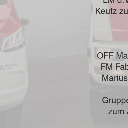
Keutz z
OFF Mar
FM Fab
Mariu
Grupp
zum 