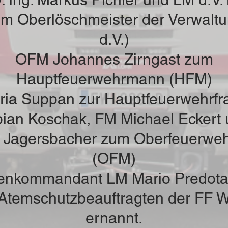
um Oberlöschmeister der Verwalt
d.V.)
OFM Johannes Zirngast zum
Hauptfeuerwehrmann (HFM)
ia Suppan zur Hauptfeuerwehrfr
ian Koschak, FM Michael Eckert
s Jagersbacher zum Oberfeuerwe
(OFM)
enkommandant LM Mario Predota
Atemschutzbeauftragten der FF W
ernannt.