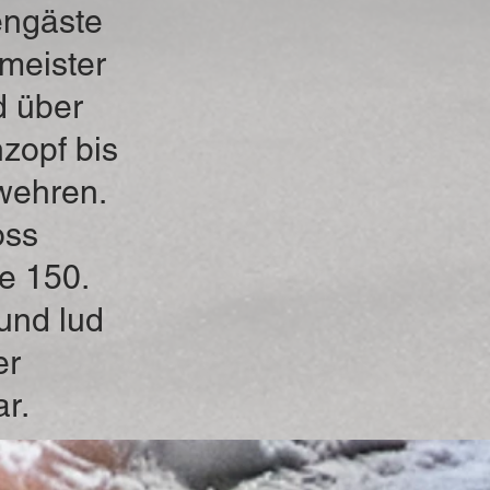
engäste
meister
d über
zopf bis
wehren.
oss
e 150.
und lud
er
r.