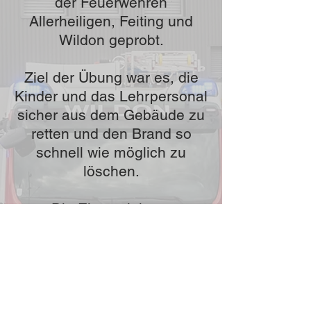
der Feuerwehren
Allerheiligen, Feiting und
Wildon geprobt.
Ziel der Übung war es, die
Kinder und das Lehrpersonal
sicher aus dem Gebäude zu
retten und den Brand so
schnell wie möglich zu
löschen.
Die Einsatzleitung
beauftragte die Mannschaft
des HLF 1 Wildon einen
Atemschutztrupp zu stellen
und eine Klasse der
Volksschule aus dem