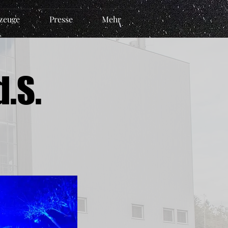
zeuge
Presse
Mehr
.S.