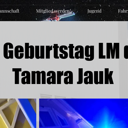
nnschaft
Mitglied werden!
Jugend
Fahr
 Geburtstag LM d
Tamara Jauk